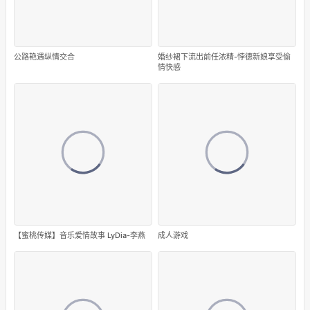
公路艳遇纵情交合
婚纱裙下流出前任浓精-悖德新娘享受偷
情快感
【蜜桃传媒】音乐爱情故事 LyDia-李燕
成人游戏